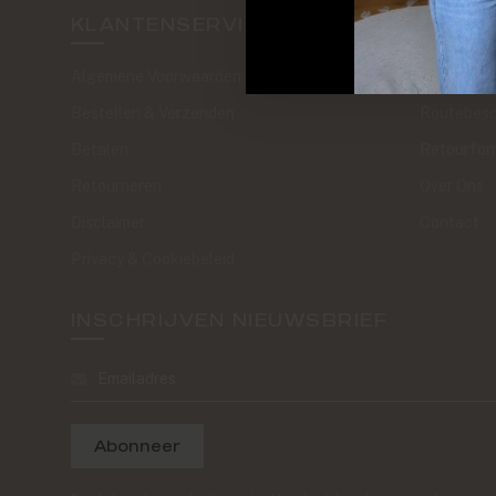
KLANTENSERVICE
SAND 
Algemene Voorwaarden
The Journa
Bestellen & Verzenden
Routebesc
Betalen
Retourfor
Retourneren
Over Ons
Disclaimer
Contact
Privacy & Cookiebeleid
INSCHRIJVEN NIEUWSBRIEF
Abonneer