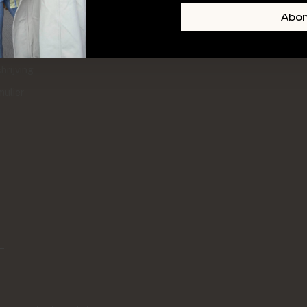
+ SKIN
FOOTER-LINKS-TITLE-3
Abo
l
hrijving
mulier