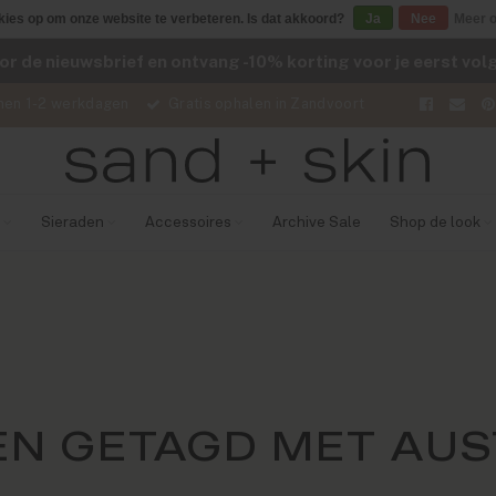
kies op om onze website te verbeteren. Is dat akkoord?
Ja
Nee
Meer o
voor de nieuwsbrief en ontvang -10% korting voor je eerst vo
nen 1-2 werkdagen
Gratis ophalen in Zandvoort
Sieraden
Accessoires
Archive Sale
Shop de look
N GETAGD MET AUS