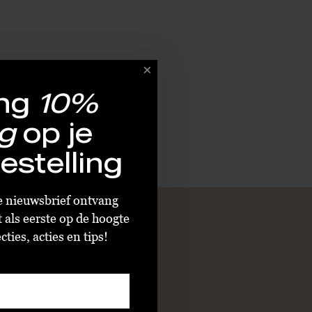
ng
10%
g
op je
estelling
ze nieuwsbrief ontvang
t als eerste op de hoogte
ties, acties en tips!