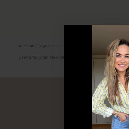
Home
/
Tags
/
austin boots
Geen producten gevonden!...