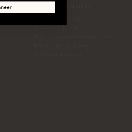
ABOUT THE STORE
nneer
Verzendkosten €5,50
14 dagen bedenktijd
Voor 17 uur besteld vandaag verzonden
Gratis online styling advies
100% Boutique pick up