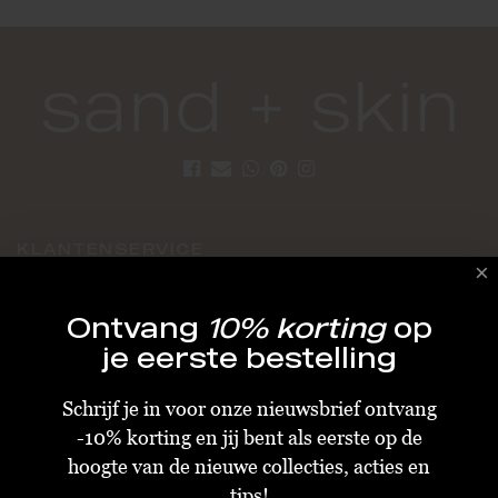
KLANTENSERVICE
Algemene Voorwaarden
Ontvang
10% korting
op
Bestellen & Verzenden
je eerste bestelling
Betalen
Schrijf je in voor onze nieuwsbrief ontvang
Retourneren
-10% korting en jij bent als eerste op de
Disclaimer
hoogte van de nieuwe collecties, acties en
Privacy & Cookiebeleid
tips!