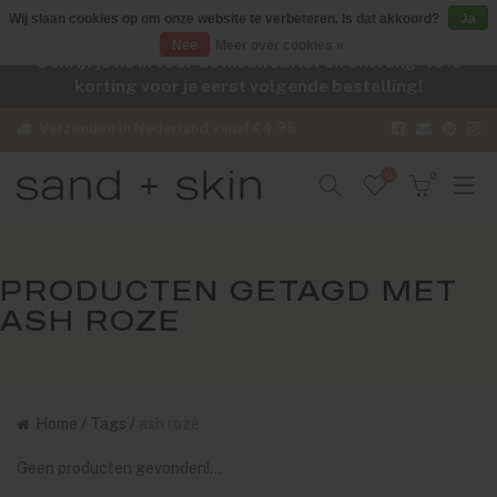
Wij slaan cookies op om onze website te verbeteren. Is dat akkoord?
Ja
Nee
Meer over cookies »
Schrijf je nu in voor de nieuwsbrief en ontvang -10%
korting voor je eerst volgende bestelling!
Verzenden in Nederland vanaf €4,95
0
0
PRODUCTEN GETAGD MET
ASH ROZE
Home
/
Tags
/
ash roze
Geen producten gevonden!...