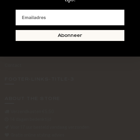
SAND + SKIN
The Journal
Routebeschrijving
Abonneer
Retourformulier
Over Ons
Contact
FOOTER-LINKS-TITLE-3
ABOUT THE STORE
Verzendkosten €5,50
14 dagen bedenktijd
Voor 17 uur besteld vandaag verzonden
Gratis online styling advies