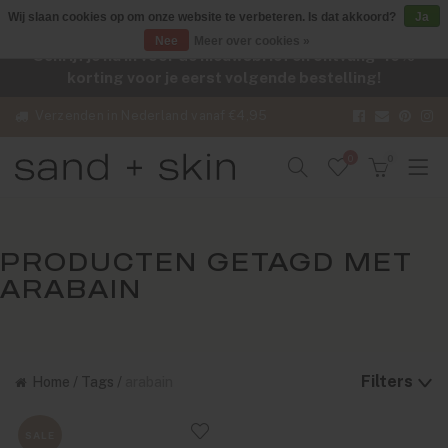
Wij slaan cookies op om onze website te verbeteren. Is dat akkoord?
Ja
Nee
Meer over cookies »
Schrijf je nu in voor de nieuwsbrief en ontvang -10%
korting voor je eerst volgende bestelling!
Verzenden in Nederland vanaf €4,95
0
0
PRODUCTEN GETAGD MET
ARABAIN
Filters
Home
/
Tags
/
arabain
SALE