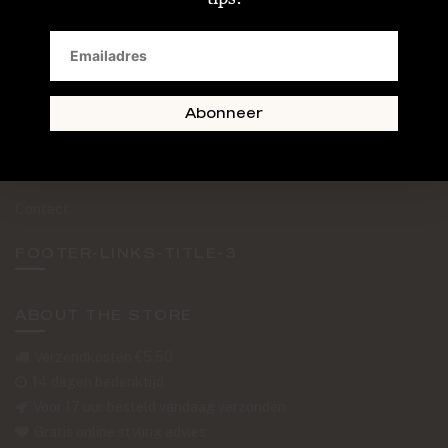
SAND + SKIN
The Journal
Routebeschrijving
Abonneer
Retourformulier
Over Ons
Contact
FOOTER-LINKS-TITLE-3
ABOUT THE STORE
Verzendkosten €5,50
14 dagen bedenktijd
Voor 17 uur besteld vandaag verzonden
Gratis online styling advies