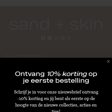
KLANTENSERVICE
Algemene Voorwaarden
Ontvang
10% korting
op
Bestellen & Verzenden
je eerste bestelling
Betalen
Schrijf je in voor onze nieuwsbrief ontvang
Retourneren
-10% korting en jij bent als eerste op de
Disclaimer
hoogte van de nieuwe collecties, acties en
Privacy & Cookiebeleid
tips!