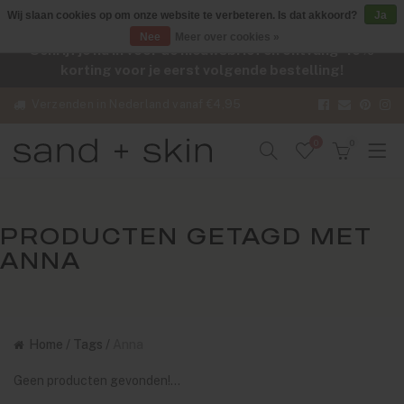
Wij slaan cookies op om onze website te verbeteren. Is dat akkoord?
Ja
Nee
Meer over cookies »
Schrijf je nu in voor de nieuwsbrief en ontvang -10%
korting voor je eerst volgende bestelling!
Verzenden in Nederland vanaf €4,95
0
0
PRODUCTEN GETAGD MET
ANNA
Home
/
Tags
/
Anna
Geen producten gevonden!...