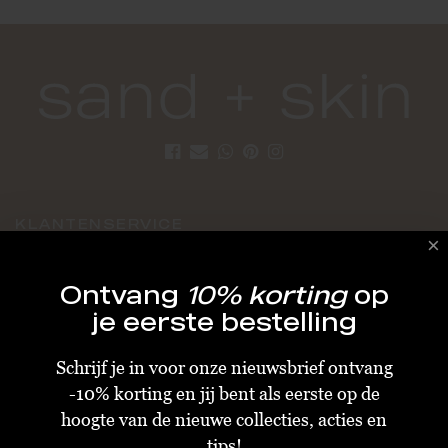
KLANTENSERVICE
Algemene Voorwaarden
Ontvang
10% korting
op
Bestellen & Verzenden
je eerste bestelling
Betalen
Schrijf je in voor onze nieuwsbrief ontvang
Retourneren
-10% korting en jij bent als eerste op de
Disclaimer
hoogte van de nieuwe collecties, acties en
Privacy & Cookiebeleid
tips!