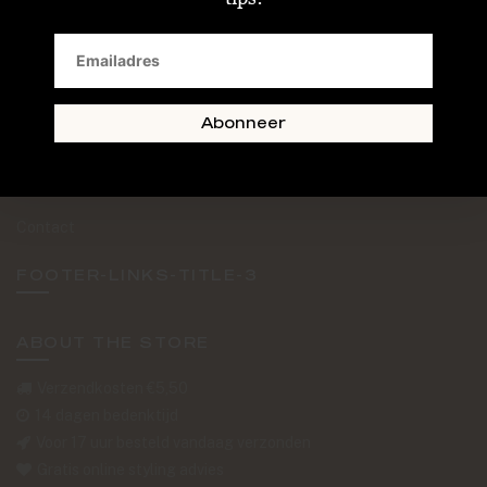
SAND + SKIN
The Journal
Routebeschrijving
Abonneer
Retourformulier
Over Ons
Contact
FOOTER-LINKS-TITLE-3
ABOUT THE STORE
Verzendkosten €5,50
14 dagen bedenktijd
Voor 17 uur besteld vandaag verzonden
Gratis online styling advies