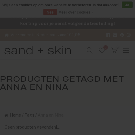
Wij slaan cookies op om onze website te verbeteren. Is dat akkoord?
Ja
Nee
Meer over cookies »
Schrijf je nu in voor de nieuwsbrief en ontvang -10%
korting voor je eerst volgende bestelling!
Verzenden in Nederland vanaf €4,95
0
0
PRODUCTEN GETAGD MET
ANNA EN NINA
Home
/
Tags
/
Anna en Nina
Geen producten gevonden!...