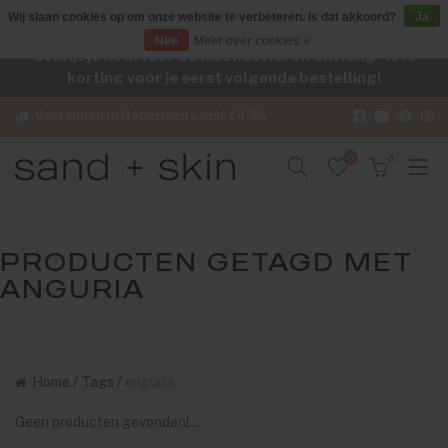
Wij slaan cookies op om onze website te verbeteren. Is dat akkoord?
Ja
Nee
Meer over cookies »
Schrijf je nu in voor de nieuwsbrief en ontvang -10%
korting voor je eerst volgende bestelling!
Verzenden in Nederland vanaf €4,95
0
0
PRODUCTEN GETAGD MET
ANGURIA
Home
/
Tags
/
anguria
Geen producten gevonden!...