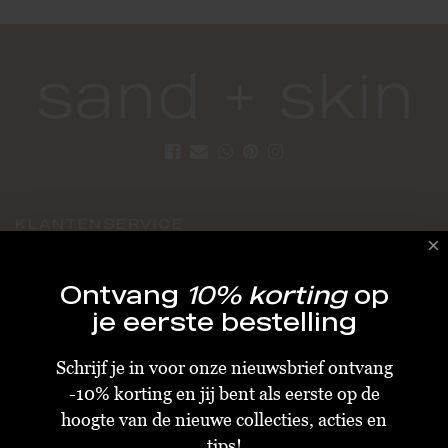
KLANTENSERVICE
Algemene Voorwaarden
Ontvang
10% korting
op
Bestellen & Verzenden
je eerste bestelling
Betalen
Schrijf je in voor onze nieuwsbrief ontvang
Retourneren
-10% korting en jij bent als eerste op de
Disclaimer
hoogte van de nieuwe collecties, acties en
Privacy & Cookiebeleid
tips!