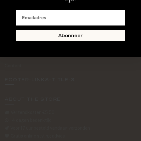
SAND + SKIN
The Journal
Routebeschrijving
Abonneer
Retourformulier
Over Ons
Contact
FOOTER-LINKS-TITLE-3
ABOUT THE STORE
Verzendkosten €5,50
14 dagen bedenktijd
Voor 17 uur besteld vandaag verzonden
Gratis online styling advies