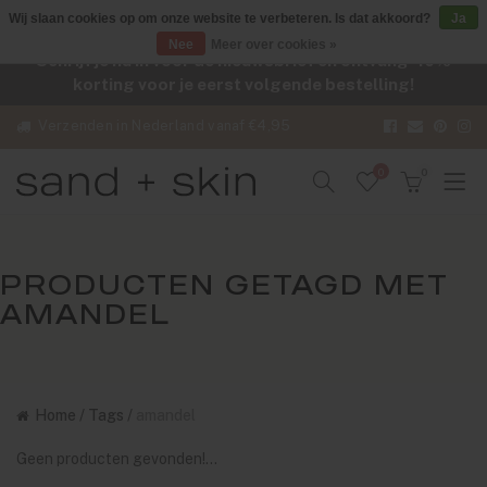
Wij slaan cookies op om onze website te verbeteren. Is dat akkoord?
Ja
Nee
Meer over cookies »
Schrijf je nu in voor de nieuwsbrief en ontvang -10%
korting voor je eerst volgende bestelling!
Verzenden in Nederland vanaf €4,95
0
0
PRODUCTEN GETAGD MET
AMANDEL
Home
/
Tags
/
amandel
Geen producten gevonden!...