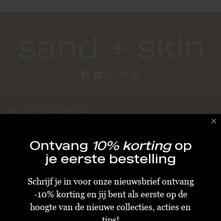
KLANTENSERVICE
Algemene Voorwaarden
Ontvang
10% korting
op
Bestellen & Verzenden
je eerste bestelling
Betalen
Schrijf je in voor onze nieuwsbrief ontvang
Retourneren
-10% korting en jij bent als eerste op de
Disclaimer
hoogte van de nieuwe collecties, acties en
Privacy & Cookiebeleid
tips!