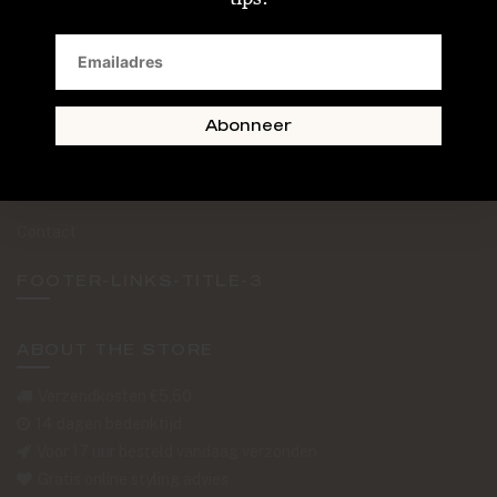
SAND + SKIN
The Journal
Routebeschrijving
Abonneer
Retourformulier
Over Ons
Contact
FOOTER-LINKS-TITLE-3
ABOUT THE STORE
Verzendkosten €5,50
14 dagen bedenktijd
Voor 17 uur besteld vandaag verzonden
Gratis online styling advies