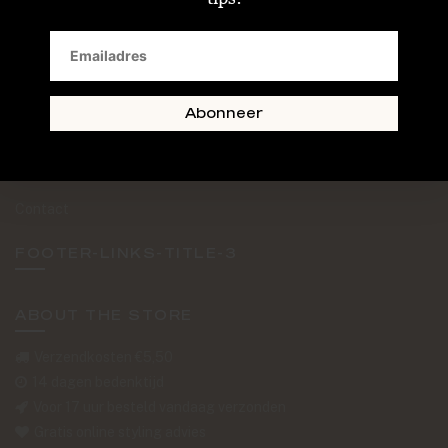
SAND + SKIN
The Journal
Routebeschrijving
Abonneer
Retourformulier
Over Ons
Contact
FOOTER-LINKS-TITLE-3
ABOUT THE STORE
Verzendkosten €5,50
14 dagen bedenktijd
Voor 17 uur besteld vandaag verzonden
Gratis online styling advies