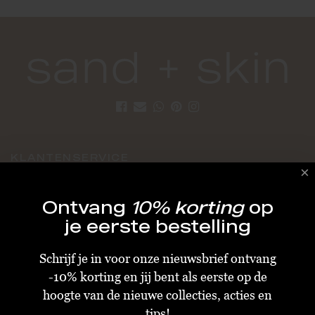
KLANTENSERVICE
Algemene Voorwaarden
Ontvang
10% korting
op
Bestellen & Verzenden
je eerste bestelling
Betalen
Schrijf je in voor onze nieuwsbrief ontvang
Retourneren
-10% korting en jij bent als eerste op de
Disclaimer
hoogte van de nieuwe collecties, acties en
Privacy & Cookiebeleid
tips!