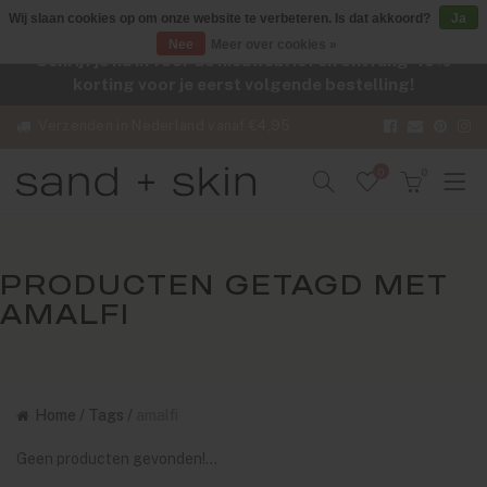
Wij slaan cookies op om onze website te verbeteren. Is dat akkoord?
Ja
Nee
Meer over cookies »
Schrijf je nu in voor de nieuwsbrief en ontvang -10%
korting voor je eerst volgende bestelling!
Verzenden in Nederland vanaf €4,95
0
0
PRODUCTEN GETAGD MET
AMALFI
Home
/
Tags
/
amalfi
Geen producten gevonden!...