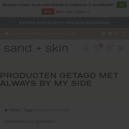
Wij slaan cookies op om onze website te verbeteren. Is dat akkoord?
Ja
Nee
Meer over cookies »
Schrijf je nu in voor de nieuwsbrief en ontvang -10%
korting voor je eerst volgende bestelling!
Verzenden in Nederland vanaf €4,95
0
0
PRODUCTEN GETAGD MET
ALWAYS BY MY SIDE
Home
/
Tags
/
always by my side
Geen producten gevonden!...