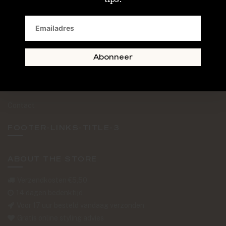
SAND + SKIN
The Journal
Routebeschrijving
Abonneer
Retourformulier
Over Ons
Contact
FOOTER-LINKS-TITLE-3
ABOUT THE STORE
Verzendkosten €5,50
14 dagen bedenktijd
Voor 17 uur besteld vandaag verzonden
Gratis online styling advies