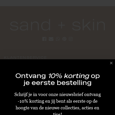
KLANTENSERVICE
Algemene Voorwaarden
Ontvang
10% korting
op
Bestellen & Verzenden
je eerste bestelling
Betalen
Schrijf je in voor onze nieuwsbrief ontvang
Retourneren
-10% korting en jij bent als eerste op de
Disclaimer
hoogte van de nieuwe collecties, acties en
Privacy & Cookiebeleid
tips!