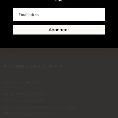
SAND + SKIN
The Journal
Routebeschrijving
Abonneer
Retourformulier
Over Ons
Contact
FOOTER-LINKS-TITLE-3
ABOUT THE STORE
Verzendkosten €5,50
14 dagen bedenktijd
Voor 17 uur besteld vandaag verzonden
Gratis online styling advies