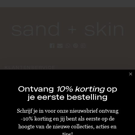
KLANTENSERVICE
Algemene Voorwaarden
Ontvang
10% korting
op
Bestellen & Verzenden
je eerste bestelling
Betalen
Schrijf je in voor onze nieuwsbrief ontvang
Retourneren
-10% korting en jij bent als eerste op de
Disclaimer
hoogte van de nieuwe collecties, acties en
Privacy & Cookiebeleid
tips!