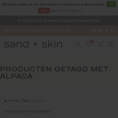
Wij slaan cookies op om onze website te verbeteren. Is dat akkoord?
Ja
Nee
Meer over cookies »
Schrijf je nu in voor de nieuwsbrief en ontvang -10%
korting voor je eerst volgende bestelling!
Verzenden in Nederland vanaf €4,95
0
0
PRODUCTEN GETAGD MET
ALPACA
Home
/
Tags
/
alpaca
Geen producten gevonden!...