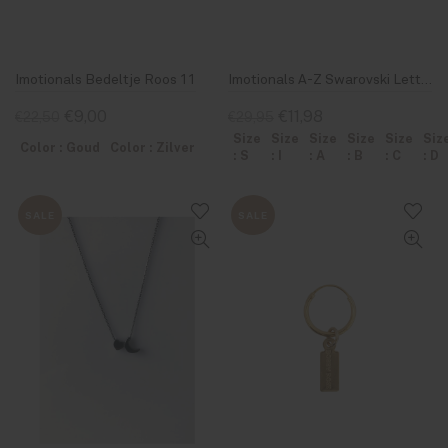
Imotionals Bedeltje Roos 11
Imotionals A-Z Swarovski Letter Zilver
€9,00
€11,98
€22,50
€29,95
Size
Size
Size
Size
Size
Siz
Color : Goud
Color : Zilver
: S
: I
: A
: B
: C
: D
SALE
SALE