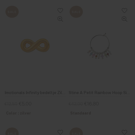
SALE
SALE
Imotionals Infinity bedeltje Zilver & Goud 18
Stine A Petit Rainbow Hoop Silver With Stones- Pastel Mix
€5,00
€16,80
€12,50
€42,00
Color : zilver
Standaard
SALE
SALE