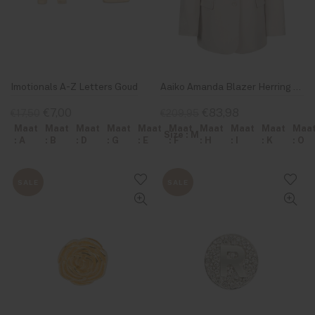
Imotionals A-Z Letters Goud
Aaiko Amanda Blazer Herring Whitecap Gray
€7,00
€83,98
€17,50
€209,95
Maat
Maat
Maat
Maat
Maat
Maat
Maat
Maat
Maat
Maa
Size : M
: A
: B
: D
: G
: E
: F
: H
: I
: K
: O
SALE
SALE