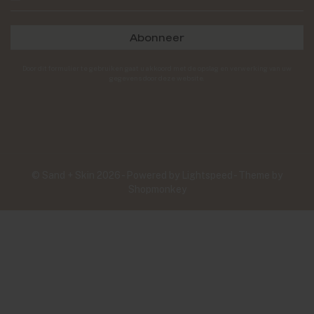
Abonneer
Door dit formulier te gebruiken gaat u akkoord met de opslag en verwerking van uw
gegevens door deze website.
© Sand + Skin 2026 - Powered by
Lightspeed
- Theme by
Shopmonkey