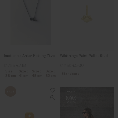
Imotionals Anker Ketting Zilver 38-70 cm
Wildthings Paint Pallet Stud Gold
€7,18
€5,00
€17,95
€12,50
Size :
Size :
Size :
Size :
Standaard
38 cm
41 cm
45 cm
52 cm
SALE