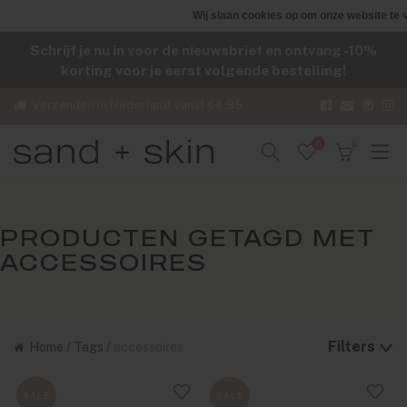
Wij slaan cookies op om onze website te 
Schrijf je nu in voor de nieuwsbrief en ontvang -10%
korting voor je eerst volgende bestelling!
Verzenden in Nederland vanaf €4,95
0
0
PRODUCTEN GETAGD MET
ACCESSOIRES
Filters
Home
/
Tags
/
accessoires
SALE
SALE