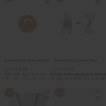
Imotionals A-Z Swarovski Letter Goud
Imotionals A-Z Letters Zilver
€15,98
€3,98
€39,95
€9,95
Size
Size
Size
Size
Size
Size
Size
Size
Size
Size
Size
Size
Size
Size
Size
Size
Siz
S
: F
: N
: I
: A
: C
: D
: O
: E
: X
: G
: R
: H
: S
: J
: A
: K
: B
: 
SALE
SALE