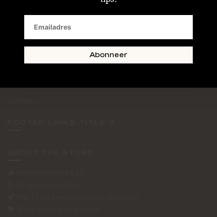
SAND + SKIN
The Journal
Routebeschrijving
Abonneer
Retourformulier
Over Ons
Contact
FOOTER-LINKS-TITLE-3
ABOUT THE STORE
Verzendkosten €5,50
14 dagen bedenktijd
Voor 17 uur besteld vandaag verzonden
Gratis online styling advies