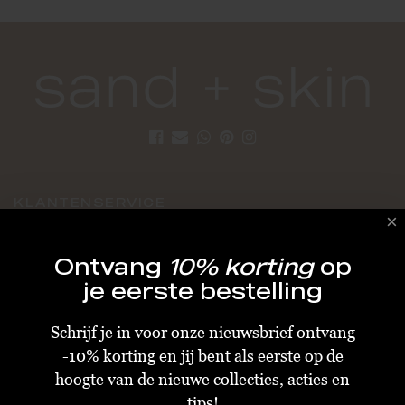
KLANTENSERVICE
Algemene Voorwaarden
Ontvang
10% korting
op
Bestellen & Verzenden
je eerste bestelling
Betalen
Schrijf je in voor onze nieuwsbrief ontvang
Retourneren
-10% korting en jij bent als eerste op de
Disclaimer
hoogte van de nieuwe collecties, acties en
Privacy & Cookiebeleid
tips!