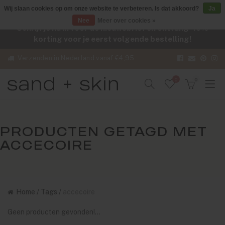
Wij slaan cookies op om onze website te verbeteren. Is dat akkoord?
Ja
Nee
Meer over cookies »
Schrijf je nu in voor de nieuwsbrief en ontvang -10%
korting voor je eerst volgende bestelling!
Verzenden in Nederland vanaf €4,95
0
0
PRODUCTEN GETAGD MET
ACCECOIRE
Home
/
Tags
/
accecoire
Geen producten gevonden!...