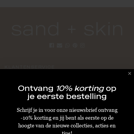
KLANTENSERVICE
Algemene Voorwaarden
Ontvang
10% korting
op
Bestellen & Verzenden
je eerste bestelling
Betalen
Schrijf je in voor onze nieuwsbrief ontvang
Retourneren
-10% korting en jij bent als eerste op de
Disclaimer
hoogte van de nieuwe collecties, acties en
Privacy & Cookiebeleid
tips!