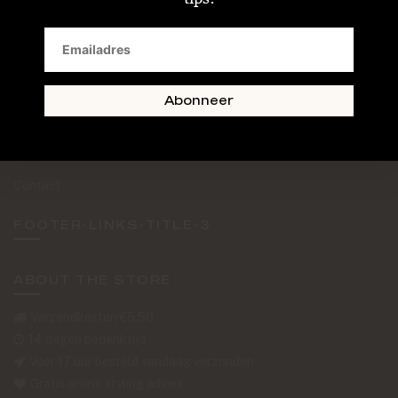
SAND + SKIN
The Journal
Routebeschrijving
Abonneer
Retourformulier
Over Ons
Contact
FOOTER-LINKS-TITLE-3
ABOUT THE STORE
Verzendkosten €5,50
14 dagen bedenktijd
Voor 17 uur besteld vandaag verzonden
Gratis online styling advies