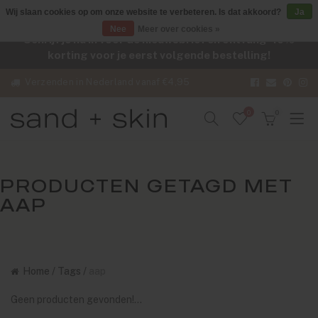
Wij slaan cookies op om onze website te verbeteren. Is dat akkoord?
Ja
Nee
Meer over cookies »
Schrijf je nu in voor de nieuwsbrief en ontvang -10%
korting voor je eerst volgende bestelling!
Verzenden in Nederland vanaf €4,95
0
0
PRODUCTEN GETAGD MET
AAP
Home
/
Tags
/
aap
Geen producten gevonden!...