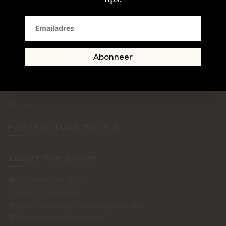
SAND + SKIN
The Journal
Routebeschrijving
Abonneer
Retourformulier
Over Ons
Contact
FOOTER-LINKS-TITLE-3
ABOUT THE STORE
Verzendkosten €5,50
14 dagen bedenktijd
Voor 17 uur besteld vandaag verzonden
Gratis online styling advies