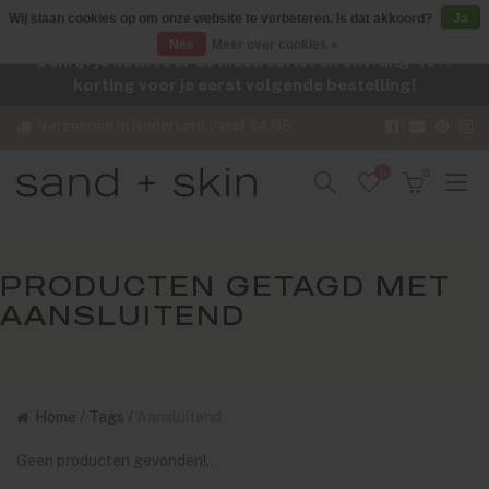
Wij slaan cookies op om onze website te verbeteren. Is dat akkoord?
Ja
Nee
Meer over cookies »
Schrijf je nu in voor de nieuwsbrief en ontvang -10%
korting voor je eerst volgende bestelling!
Verzenden in Nederland vanaf €4,95
0
0
PRODUCTEN GETAGD MET
AANSLUITEND
Home
/
Tags
/
Aansluitend
Geen producten gevonden!...