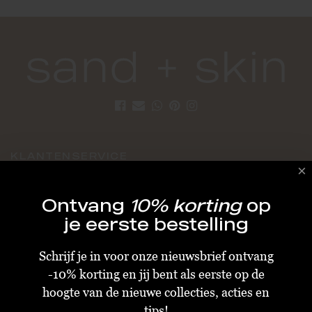
KLANTENSERVICE
Algemene Voorwaarden
Ontvang
10% korting
op
Bestellen & Verzenden
je eerste bestelling
Betalen
Schrijf je in voor onze nieuwsbrief ontvang
Retourneren
-10% korting en jij bent als eerste op de
Disclaimer
hoogte van de nieuwe collecties, acties en
Privacy & Cookiebeleid
tips!