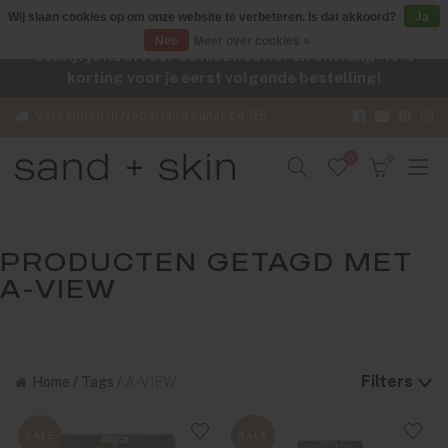
Wij slaan cookies op om onze website te verbeteren. Is dat akkoord?
Ja
Nee
Meer over cookies »
Schrijf je nu in voor de nieuwsbrief en ontvang -10%
korting voor je eerst volgende bestelling!
Verzenden in Nederland vanaf €4,95
0
0
PRODUCTEN GETAGD MET
A-VIEW
Filters
Home
/
Tags
/
A-VIEW
SALE
SALE