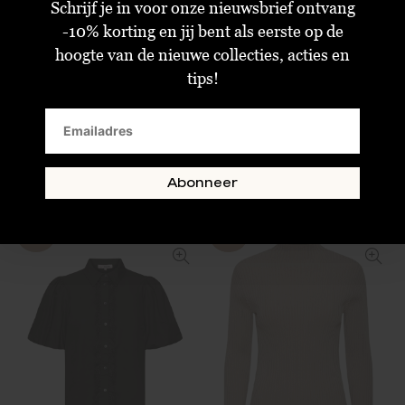
Schrijf je in voor onze nieuwsbrief ontvang
-10% korting en jij bent als eerste op de
hoogte van de nieuwe collecties, acties en
tips!
A-view White Pepper Joan Top
A-view Harri Dress Light Sand
€16,00
€30,00
€40,00
€75,00
Size :
Size :
Size :
Size :
Size : 36
38
34
36
40
Abonneer
SALE
SALE