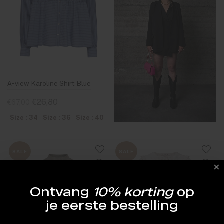
A-view Karoline Shirt Blue
€26,80
€67,00
Size : 34
Size : 36
Size : 40
SALE
SALE
Ontvang
10% korting
op
je eerste bestelling