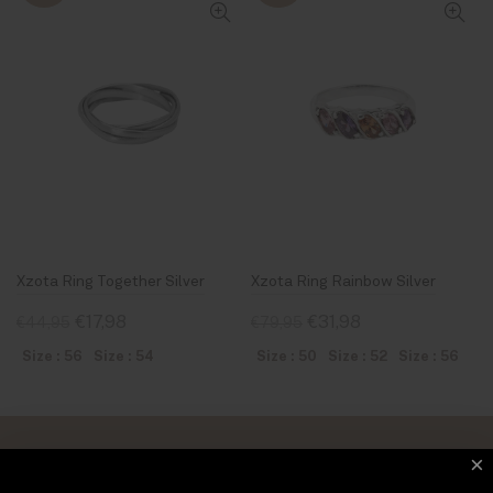
Xzota Ring Together Silver
Xzota Ring Rainbow Silver
€17,98
€31,98
€44,95
€79,95
Size : 56
Size : 54
Size : 50
Size : 52
Size : 56