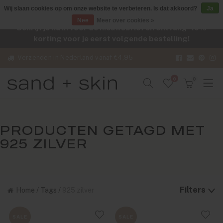
Wij slaan cookies op om onze website te verbeteren. Is dat akkoord?
Ja
Nee
Meer over cookies »
Schrijf je nu in voor de nieuwsbrief en ontvang -10%
korting voor je eerst volgende bestelling!
Verzenden in Nederland vanaf €4,95
0
0
PRODUCTEN GETAGD MET
925 ZILVER
Filters
Home
/
Tags
/
925 zilver
SALE
SALE