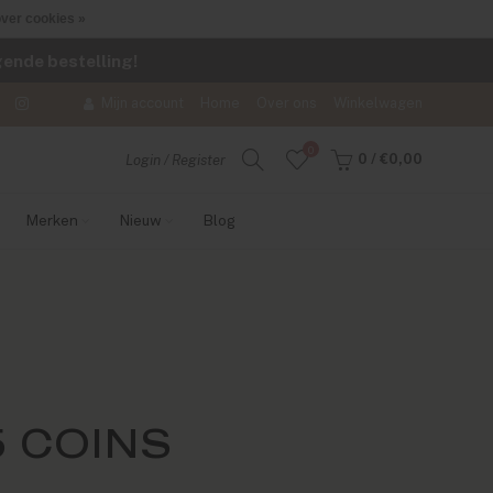
ver cookies »
lgende bestelling!
Mijn account
Home
Over ons
Winkelwagen
0
0
/
€0,00
Login / Register
Merken
Nieuw
Blog
 COINS