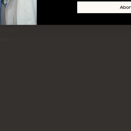
+ SKIN
FOOTER-LINKS-TITLE-3
Abo
l
hrijving
mulier