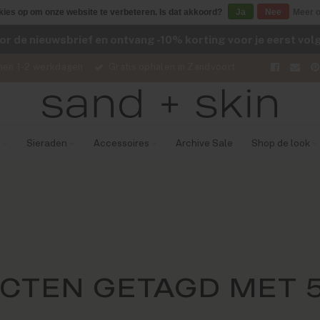
kies op om onze website te verbeteren. Is dat akkoord?
Ja
Nee
Meer o
voor de nieuwsbrief en ontvang -10% korting voor je eerst vo
nen 1-2 werkdagen
Gratis ophalen in Zandvoort
Sieraden
Accessoires
Archive Sale
Shop de look
CTEN GETAGD MET 5