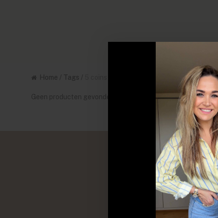
Home
/
Tags
/
5 coins
Geen producten gevonden!...