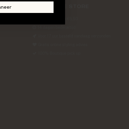
ABOUT THE STORE
nneer
Verzendkosten €5,50
14 dagen bedenktijd
Voor 17 uur besteld vandaag verzonden
Gratis online styling advies
100% Boutique pick up