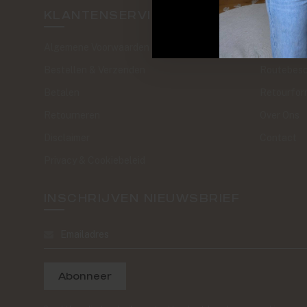
KLANTENSERVICE
SAND 
Algemene Voorwaarden
The Journa
Bestellen & Verzenden
Routebesc
Betalen
Retourfor
Retourneren
Over Ons
Disclaimer
Contact
Privacy & Cookiebeleid
INSCHRIJVEN NIEUWSBRIEF
Abonneer