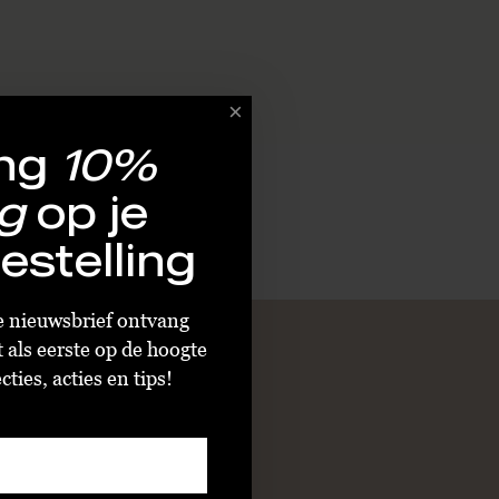
ng
10%
g
op je
estelling
ze nieuwsbrief ontvang
t als eerste op de hoogte
ties, acties en tips!