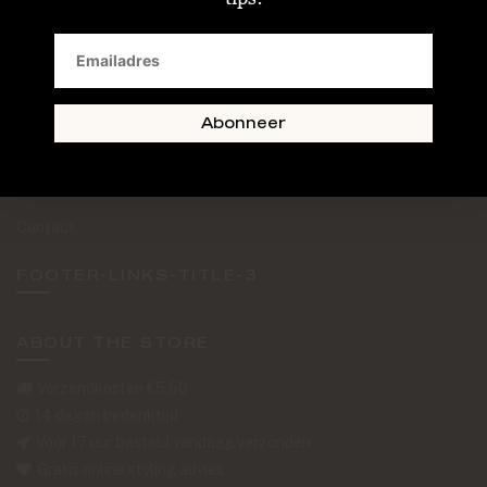
SAND + SKIN
The Journal
Routebeschrijving
Abonneer
Retourformulier
Over Ons
Contact
FOOTER-LINKS-TITLE-3
ABOUT THE STORE
Verzendkosten €5,50
14 dagen bedenktijd
Voor 17 uur besteld vandaag verzonden
Gratis online styling advies