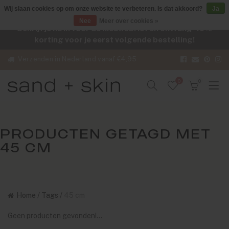
Wij slaan cookies op om onze website te verbeteren. Is dat akkoord?
Ja
Nee
Meer over cookies »
Schrijf je nu in voor de nieuwsbrief en ontvang -10%
korting voor je eerst volgende bestelling!
Verzenden in Nederland vanaf €4,95
0
0
PRODUCTEN GETAGD MET
45 CM
Home
/
Tags
/
45 cm
Geen producten gevonden!...