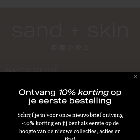
KLANTENSERVICE
Algemene Voorwaarden
Ontvang
10% korting
op
Bestellen & Verzenden
je eerste bestelling
Betalen
Schrijf je in voor onze nieuwsbrief ontvang
Retourneren
-10% korting en jij bent als eerste op de
Disclaimer
hoogte van de nieuwe collecties, acties en
Privacy & Cookiebeleid
tips!