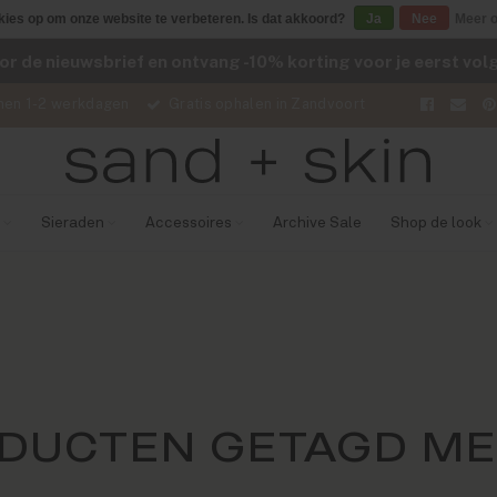
kies op om onze website te verbeteren. Is dat akkoord?
Ja
Nee
Meer o
voor de nieuwsbrief en ontvang -10% korting voor je eerst vo
nen 1-2 werkdagen
Gratis ophalen in Zandvoort
Sieraden
Accessoires
Archive Sale
Shop de look
DUCTEN GETAGD ME