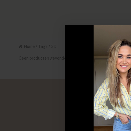
Home
/
Tags
/
3D
Geen producten gevonden!...