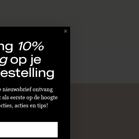
ng
10%
g
op je
estelling
ze nieuwsbrief ontvang
t als eerste op de hoogte
ties, acties en tips!