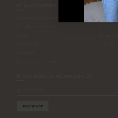
KLANTENSERVICE
SAND 
Algemene Voorwaarden
The Journa
Bestellen & Verzenden
Routebesc
Betalen
Retourfor
Retourneren
Over Ons
Disclaimer
Contact
Privacy & Cookiebeleid
INSCHRIJVEN NIEUWSBRIEF
Abonneer