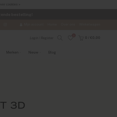
ver cookies »
lgende bestelling!
Mijn account
Home
Over ons
Winkelwagen
0
0
/
€0,00
Login / Register
Merken
Nieuw
Blog
T 3D