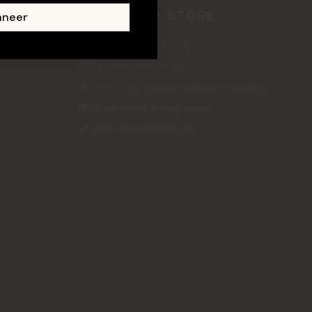
ABOUT THE STORE
nneer
Verzendkosten €5,50
14 dagen bedenktijd
Voor 17 uur besteld vandaag verzonden
Gratis online styling advies
100% Boutique pick up