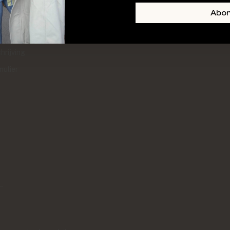
+ SKIN
FOOTER-LINKS-TITLE-3
Abo
l
hrijving
mulier