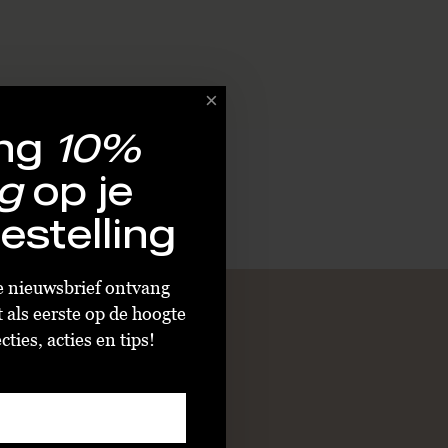
ng
10%
g
op je
estelling
ze nieuwsbrief ontvang
t als eerste op de hoogte
ties, acties en tips!