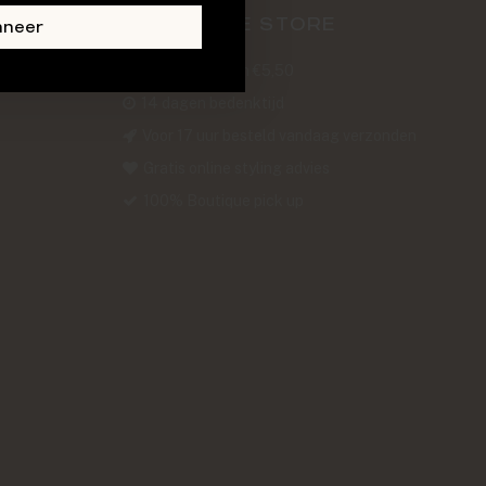
ABOUT THE STORE
nneer
Verzendkosten €5,50
14 dagen bedenktijd
Voor 17 uur besteld vandaag verzonden
Gratis online styling advies
100% Boutique pick up