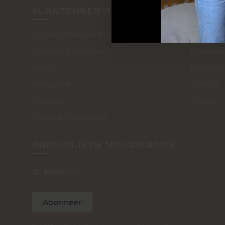
KLANTENSERVICE
SAND 
Algemene Voorwaarden
The Journa
Bestellen & Verzenden
Routebesc
Betalen
Retourfor
Retourneren
Over Ons
Disclaimer
Contact
Privacy & Cookiebeleid
INSCHRIJVEN NIEUWSBRIEF
Abonneer