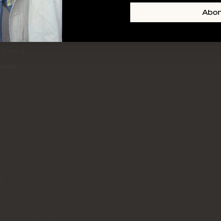
+ SKIN
FOOTER-LINKS-TITLE-3
Abo
l
hrijving
mulier