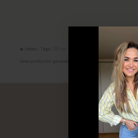
Home
/
Tags
/
38 cm
Geen producten gevonden!...