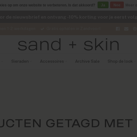
kies op om onze website te verbeteren. Is dat akkoord?
Ja
Nee
Meer o
voor de nieuwsbrief en ontvang -10% korting voor je eerst vo
nen 1-2 werkdagen
Gratis ophalen in Zandvoort
Sieraden
Accessoires
Archive Sale
Shop de look
UCTEN GETAGD MET 