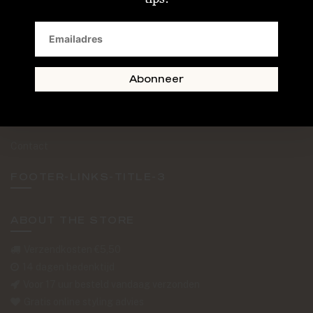
SAND + SKIN
The Journal
Routebeschrijving
Abonneer
Retourformulier
Over Ons
Contact
FOOTER-LINKS-TITLE-3
ABOUT THE STORE
Verzendkosten €5,50
14 dagen bedenktijd
Voor 17 uur besteld vandaag verzonden
Gratis online styling advies