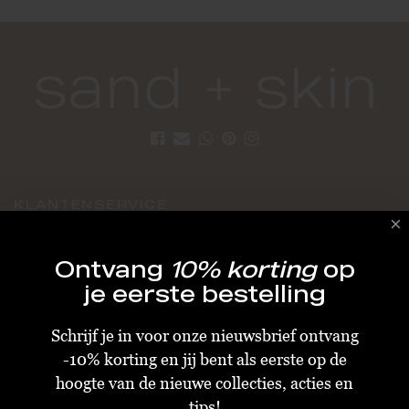
KLANTENSERVICE
Algemene Voorwaarden
Ontvang
10% korting
op
Bestellen & Verzenden
je eerste bestelling
Betalen
Schrijf je in voor onze nieuwsbrief ontvang
Retourneren
-10% korting en jij bent als eerste op de
Disclaimer
hoogte van de nieuwe collecties, acties en
Privacy & Cookiebeleid
tips!