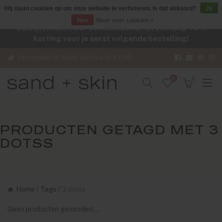
Wij slaan cookies op om onze website te verbeteren. Is dat akkoord?
Ja
Nee
Meer over cookies »
Schrijf je nu in voor de nieuwsbrief en ontvang -10%
korting voor je eerst volgende bestelling!
Verzenden in Nederland vanaf €4,95
0
0
PRODUCTEN GETAGD MET 3
DOTSS
Home
/
Tags
/
3 dotss
Geen producten gevonden!...