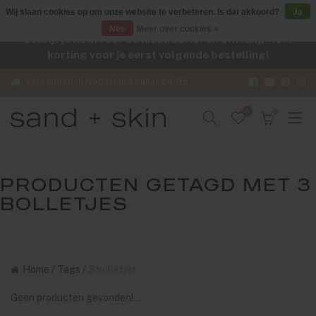
Wij slaan cookies op om onze website te verbeteren. Is dat akkoord?
Ja
Nee
Meer over cookies »
Schrijf je nu in voor de nieuwsbrief en ontvang -10%
korting voor je eerst volgende bestelling!
Verzenden in Nederland vanaf €4,95
0
0
PRODUCTEN GETAGD MET 3
BOLLETJES
Home
/
Tags
/
3 bolletjes
Geen producten gevonden!...