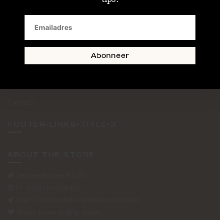
SAND + SKIN
The Journal
Routebeschrijving
Abonneer
Retourformulier
Over Ons
Contact
FOOTER-LINKS-TITLE-3
ABOUT THE STORE
Verzendkosten €5,50
14 dagen bedenktijd
Voor 17 uur besteld vandaag verzonden
Gratis online styling advies