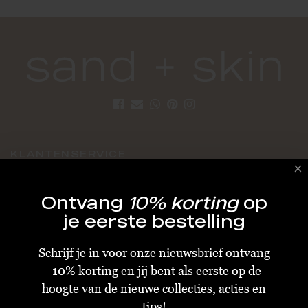
KLANTENSERVICE
Algemene Voorwaarden
Ontvang
10% korting
op
Bestellen & Verzenden
je eerste bestelling
Betalen
Schrijf je in voor onze nieuwsbrief ontvang
Retourneren
-10% korting en jij bent als eerste op de
Disclaimer
hoogte van de nieuwe collecties, acties en
Privacy & Cookiebeleid
tips!