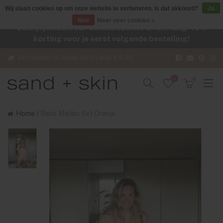
Wij slaan cookies op om onze website te verbeteren. Is dat akkoord?
Ja
Nee
Meer over cookies »
Schrijf je nu in voor de nieuwsbrief en ontvang -10%
korting voor je eerst volgende bestelling!
Verzenden in Nederland vanaf €4,95
0
0
Home
/
Babs Malibu Set Oranje