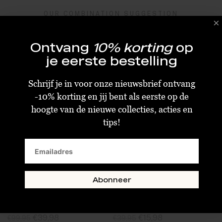
OUR COMBINATION SUGGESTION
Finish the look
Ontvang
10% korting
op
je eerste bestelling
SOLD
SALE
SALE
OUT
Schrijf je in voor onze nieuwsbrief ontvang
-10% korting en jij bent als eerste op de
hoogte van de nieuwe collecties, acties en
tips!
Abonneer
I Am Jai Grote Edelstenen Ketting Turquoise
I Am Jai Broche Snake
€39,98
€15,98
€99,95
€39,95