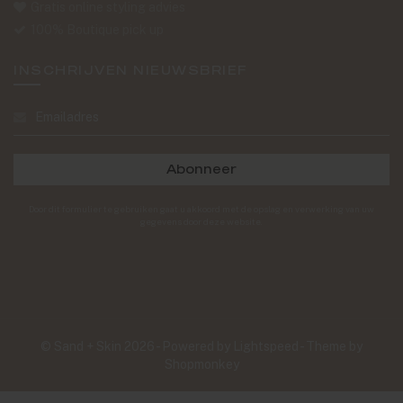
Gratis online styling advies
100% Boutique pick up
INSCHRIJVEN NIEUWSBRIEF
Abonneer
Door dit formulier te gebruiken gaat u akkoord met de opslag en verwerking van uw
gegevens door deze website.
© Sand + Skin 2026 - Powered by
Lightspeed
- Theme by
Shopmonkey