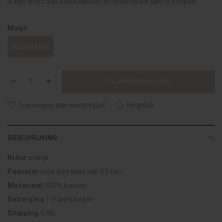
is een short met steekzakken en touwtje om aan te knopen.
Maat:
Standaard
In winkelwagen
Toevoegen aan wensenlijst
Vergelijk
BESCHRIJVING
Kleur
oranje
Pasvorm
onze size past van XS tm L
Materiaal
100% katoen
Bezorging
1-2 werkdagen
Shipping
5,95