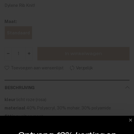
Dylene Rib Knit!
Maat:
Standaard
In winkelwagen
Toevoegen aan wensenlijst
Vergelijk
BESCHRIJVING
kleur
licht roze (rosa)
materiaal
40% Polyacryl, 30% mohair, 30% polyamide
fitting
valt op maat
wasvoorschrift
30 graden, fijnwas