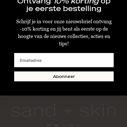
Ontvang
10% korting
op
Twijfel je? Stuur ons gerust een berichtje. Dit kan via de chat op
je eerste bestelling
de website of via instagram/facebook. Zo zorgen we er samen
voor dat de kans kleiner is dat het item niet goed is en
Schrijf je in voor onze nieuwsbrief ontvang
geretourneerd moet worden.
-10% korting en jij bent als eerste op de
hoogte van de nieuwe collecties, acties en
VERZENDEN & BEZORGEN
tips!
Categorieën:
Hoeden
,
Accessoires
,
Archive Sale
Tags:
aaiko
,
cap
,
menton moh
,
muts
,
pink
,
rosa
,
roze
Delen:
Abonneer