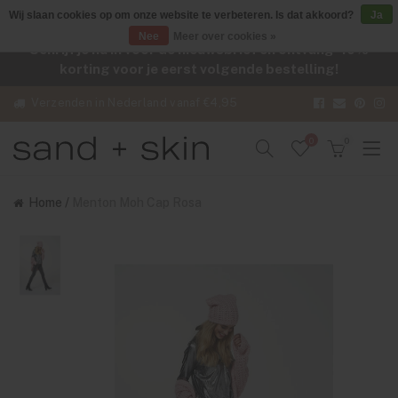
Wij slaan cookies op om onze website te verbeteren. Is dat akkoord?
Ja
Nee
Meer over cookies »
Schrijf je nu in voor de nieuwsbrief en ontvang -10%
korting voor je eerst volgende bestelling!
Verzenden in Nederland vanaf €4,95
0
0
Home
/
Menton Moh Cap Rosa