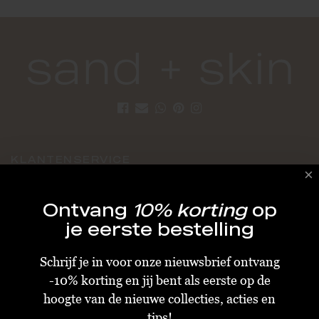
KLANTENSERVICE
Algemene Voorwaarden
Ontvang
10% korting
op
Bestellen & Verzenden
je eerste bestelling
Betalen
Schrijf je in voor onze nieuwsbrief ontvang
Retourneren
-10% korting en jij bent als eerste op de
Disclaimer
hoogte van de nieuwe collecties, acties en
Privacy & Cookiebeleid
tips!