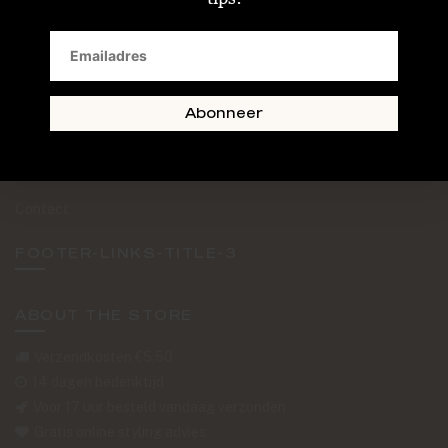
SAND + SKIN
The Journal
Routebeschrijving
Abonneer
Retourformulier
Over Ons
Contact
FOOTER-LINKS-TITLE-3
ABOUT THE STORE
Verzendkosten €5,50
14 dagen bedenktijd
Voor 17 uur besteld vandaag verzonden
Gratis online styling advies