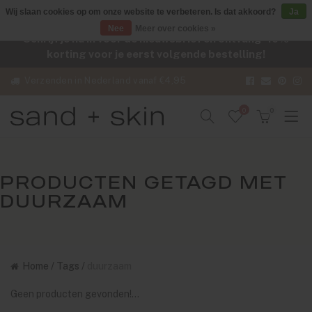
Wij slaan cookies op om onze website te verbeteren. Is dat akkoord?
Ja
Nee
Meer over cookies »
Schrijf je nu in voor de nieuwsbrief en ontvang -10%
korting voor je eerst volgende bestelling!
Verzenden in Nederland vanaf €4,95
0
0
PRODUCTEN GETAGD MET
DUURZAAM
Home
/
Tags
/
duurzaam
Geen producten gevonden!...