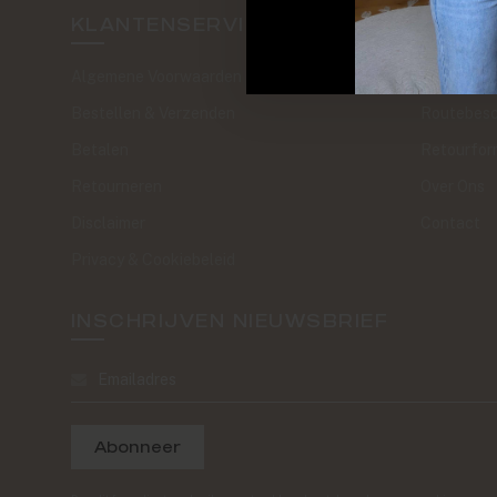
KLANTENSERVICE
SAND 
Algemene Voorwaarden
The Journa
Bestellen & Verzenden
Routebesc
Betalen
Retourfor
Retourneren
Over Ons
Disclaimer
Contact
Privacy & Cookiebeleid
INSCHRIJVEN NIEUWSBRIEF
Abonneer