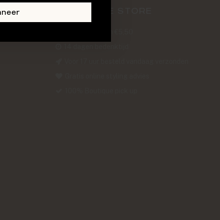
ABOUT THE STORE
nneer
Verzendkosten €5,50
14 dagen bedenktijd
Voor 17 uur besteld vandaag verzonden
Gratis online styling advies
100% Boutique pick up