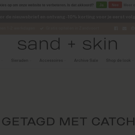
kies op om onze website te verbeteren. Is dat akkoord?
Ja
Nee
Meer o
voor de nieuwsbrief en ontvang -10% korting voor je eerst vo
nen 1-2 werkdagen
Gratis ophalen in Zandvoort
Sieraden
Accessoires
Archive Sale
Shop de look
GETAGD MET CATC