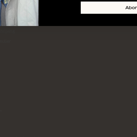
+ SKIN
FOOTER-LINKS-TITLE-3
Abo
l
hrijving
mulier