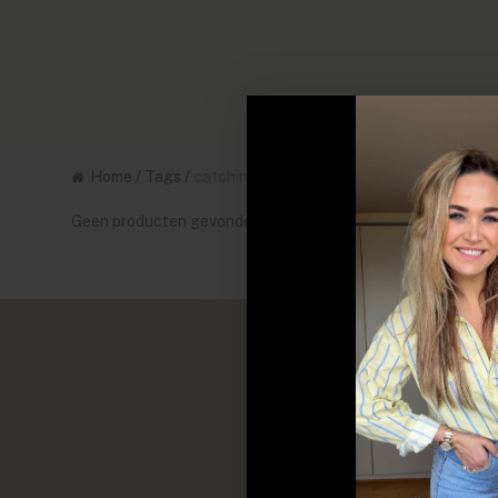
Home
/
Tags
/
catching dreams
Geen producten gevonden!...