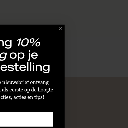
ng
10%
g
op je
estelling
ze nieuwsbrief ontvang
t als eerste op de hoogte
ties, acties en tips!