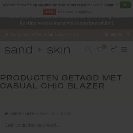
Wij slaan cookies op om onze website te verbeteren. Is dat akkoord?
Ja
Nee
Meer over cookies »
Schrijf je nu in voor de nieuwsbrief en ontvang -10%
korting voor je eerst volgende bestelling!
Verzenden in Nederland vanaf €4,95
0
0
PRODUCTEN GETAGD MET
CASUAL CHIC BLAZER
Home
/
Tags
/
casual chic blazer
Geen producten gevonden!...