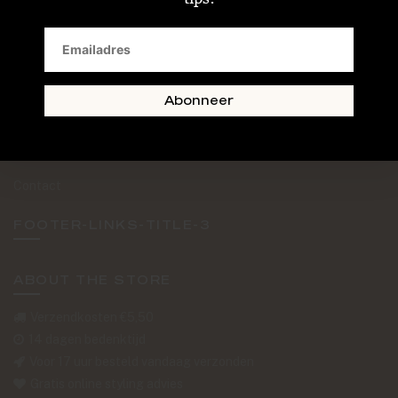
SAND + SKIN
The Journal
Routebeschrijving
Abonneer
Retourformulier
Over Ons
Contact
FOOTER-LINKS-TITLE-3
ABOUT THE STORE
Verzendkosten €5,50
14 dagen bedenktijd
Voor 17 uur besteld vandaag verzonden
Gratis online styling advies