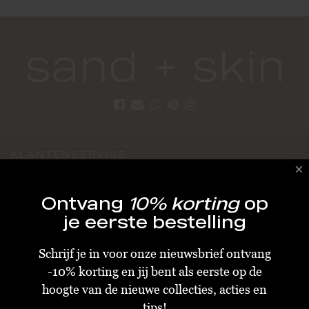
KLANTENSERVICE
Algemene Voorwaarden
Ontvang
10% korting
op
Bestellen & Verzenden
je eerste bestelling
Betalen
Schrijf je in voor onze nieuwsbrief ontvang
Retourneren
-10% korting en jij bent als eerste op de
Disclaimer
hoogte van de nieuwe collecties, acties en
Privacy & Cookiebeleid
tips!