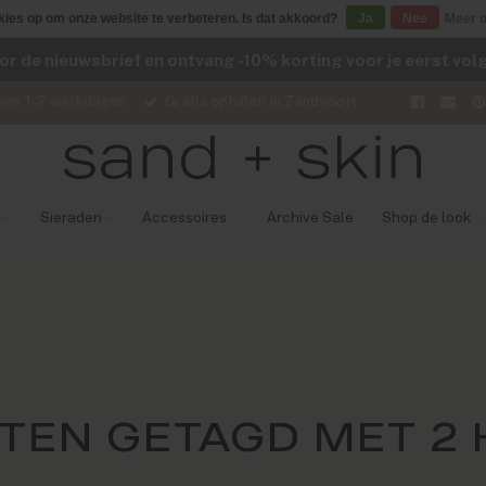
kies op om onze website te verbeteren. Is dat akkoord?
Ja
Nee
Meer o
voor de nieuwsbrief en ontvang -10% korting voor je eerst vo
nen 1-2 werkdagen
Gratis ophalen in Zandvoort
Sieraden
Accessoires
Archive Sale
Shop de look
TEN GETAGD MET 2 