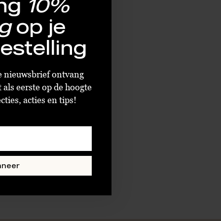
ng
10%
g
op je
estelling
ze nieuwsbrief ontvang
t als eerste op de hoogte
ties, acties en tips!
nneer