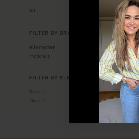
All
FILTER BY BRANDS
Alle merken
Imotionals
FILTER BY KLEUREN
Goud
(1)
Zilver
(1)