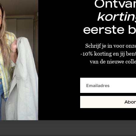
Ontva
kortin
eerste b
Imotionals Bedeltje 2 Hartjes Swarovksi 33
Schrijf je in voor on
-10% korting en jij ben
€11,98
€29,95
van de nieuwe collec
Sold Out
Abo