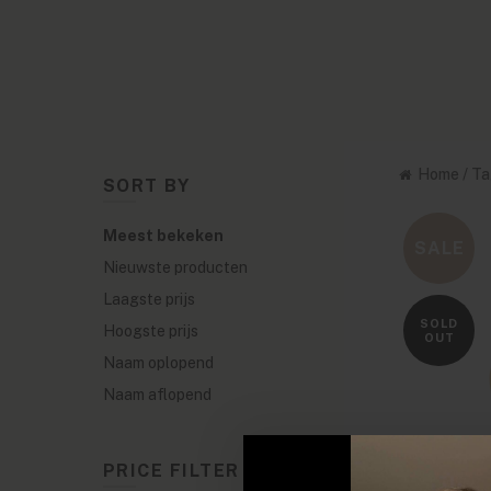
Home
/
Ta
SORT BY
Meest bekeken
SALE
Nieuwste producten
Laagste prijs
SOLD
Hoogste prijs
OUT
Naam oplopend
Naam aflopend
PRICE FILTER