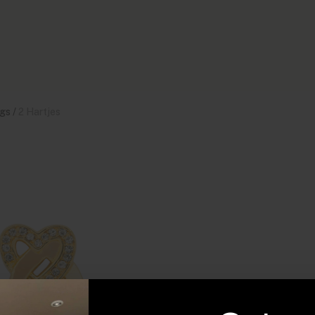
gs
/
2 Hartjes