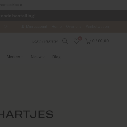
ver cookies »
lgende bestelling!
Mijn account
Home
Over ons
Winkelwagen
0
0
/
€0,00
Login / Register
Merken
Nieuw
Blog
HARTJES