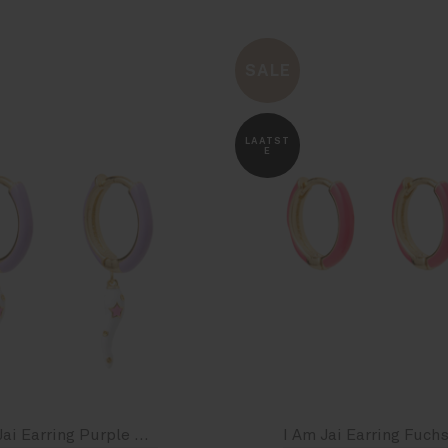
SALE
LAATST
E
I Am Jai Earring Purple Onyx
I Am Jai Earring Fuchs