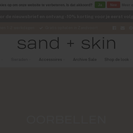
kies op om onze website te verbeteren. Is dat akkoord?
Ja
Nee
Meer o
voor de nieuwsbrief en ontvang -10% korting voor je eerst vo
nen 1-2 werkdagen
Gratis ophalen in Zandvoort
Sieraden
Accessoires
Archive Sale
Shop de look
OORBELLEN