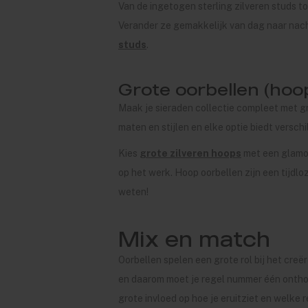
Van de ingetogen sterling zilveren studs tot
Verander ze gemakkelijk van dag naar nach
studs
.
Grote oorbellen (hoo
Maak je sieraden collectie compleet met gr
maten en stijlen en elke optie biedt versch
Kies
grote zilveren hoops
met een glamor
op het werk. Hoop oorbellen zijn een tijdl
weten!
Mix en match
Oorbellen spelen een grote rol bij het creë
en daarom moet je regel nummer één onthou
grote invloed op hoe je eruitziet en welke 