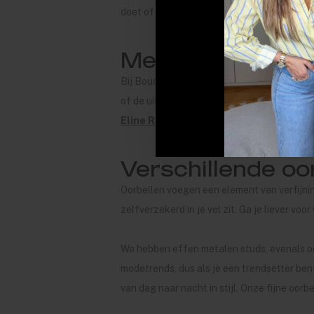
doet of aanwezig bent formele gebeurteni
Merken oorbelle
Bij Boudoir by Sara vinden we het belangri
of de uitstraling die hun sieraden meegeven
Eline Rosina
,
I Am Jai
,
Stine A
en
Wildth
Verschillende oo
Oorbellen voegen een element van verfijnin
zelfverzekerd in je vel zit. Ga je liever v
We hebben effen metalen studs, evenals oor
modetrends, dus als je een trendsetter bent,
van dag naar nacht in stijl. Onze fijne oor