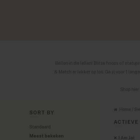
Bellen in die lellen! Blitse hoops of statig
& Match er lekker op los. Ga jij voor 1 lan
Shop hier
Home
/
Si
SORT BY
ACTIEVE 
Standaard
Meest bekeken
I Am Jai