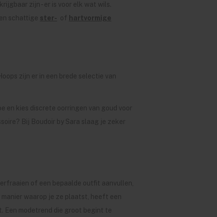
jgbaar zijn - er is voor elk wat wils.
 en schattige
ster-
of
hartvormige
oops zijn er in een brede selectie van
 en kies discrete oorringen van goud voor
soire? Bij Boudoir by Sara slaag je zeker
verfraaien of een bepaalde outfit aanvullen,
 manier waarop je ze plaatst, heeft een
ht. Een modetrend die groot begint te