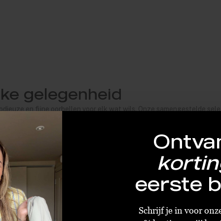
lke gelegenheid
odieuze en fijne oorbellen voor elk wat wils. Onze samengestelde sele
 uit het winkelen, waardoor je genoeg redenen hebt om te zeggen: "De
Ontva
r kunt dragen. We hebben een leuk assortiment aan hangers, studs en ho
ingen
en
armbanden
.
kortin
e omlijsten met stijlvolle fijne oorbellen van Boudoir by Sara. Laat je 
eerste b
nze collectie studs, kleine ringen en sierlijke hangers die bij alles in 
 modieuze oorklimmers en geinige opties in jeugdige stijl.
Schrijf je in voor on
e je er geweldig uit laten zien, of je nu naar je werk gaat, op een da