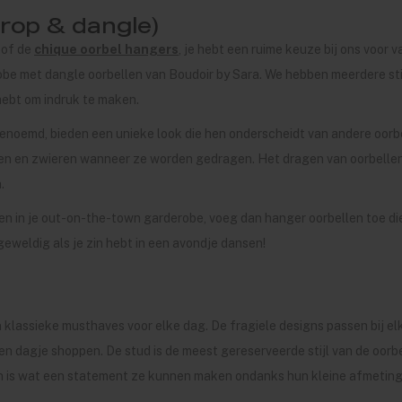
rop & dangle)
 of de
chique oorbel hangers
, je hebt een ruime keuze bij ons voor 
robe met dangle oorbellen van Boudoir by Sara. We hebben meerdere stijl
 hebt om indruk te maken.
enoemd, bieden een unieke look die hen onderscheidt van andere oorbel
ien en zwieren wanneer ze worden gedragen. Het dragen van oorbelle
.
sen in je out-on-the-town garderobe, voeg dan hanger oorbellen toe d
geweldig als je zin hebt in een avondje dansen!
klassieke musthaves voor elke dag. De fragiele designs passen bij elke
en dagje shoppen. De stud is de meest gereserveerde stijl van de oorbel
n is wat een statement ze kunnen maken ondanks hun kleine afmeting