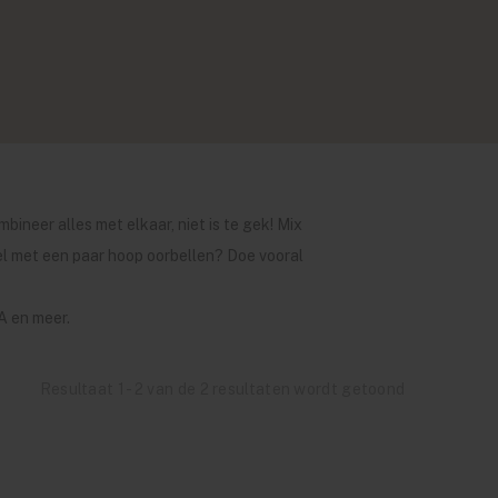
mbineer alles met elkaar, niet is te gek! Mix
mpel met een paar hoop oorbellen? Doe vooral
A en meer.
Resultaat 1 - 2 van de 2 resultaten wordt getoond