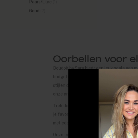
Paars/Lilac
(1)
Goud
(2)
Oorbellen voor e
Boudoir by Sara biedt een leuk scala aan m
budgetvriendelijke) opties haalt de stress
stijlen die je alle seizoenen, jaar na jaa
onze andere
sieraden
, zoals
ringen
,
kett
Trek de aandacht naar je gezicht door het t
je favoriete outfits accentueren. Kies uit o
met edelstenen en fraai gevormde studs tot
Onze oorbellen bieden kleuren en stijlen di