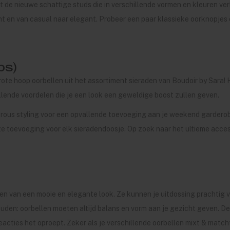
 de nieuwe schattige studs die in verschillende vormen en kleuren verkri
t en van casual naar elegant. Probeer een paar klassieke oorknopjes
ps)
ote hoop oorbellen uit het assortiment sieraden van Boudoir by Sara! H
illende voordelen die je een look een geweldige boost zullen geven.
ous styling voor een opvallende toevoeging aan je weekend garderobe
oze toevoeging voor elk sieradendoosje. Op zoek naar het ultieme acces
ren van een mooie en elegante look. Ze kunnen je uitdossing prachtig 
den: oorbellen moeten altijd balans en vorm aan je gezicht geven. De
reacties het oproept. Zeker als je verschillende oorbellen mixt & matc