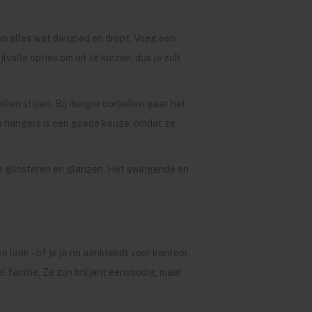
van alles wat dangled en dropt. Voeg een
volle opties om uit te kiezen, dus je zult
len stijlen. Bij dangle oorbellen gaat het
n hangers is een goede keuze, omdat ze
ie glinsteren en glanzen. Het swingende en
 look – of je je nu aankleedt voor kantoor,
 familie. Ze zijn briljant eenvoudig, maar
.