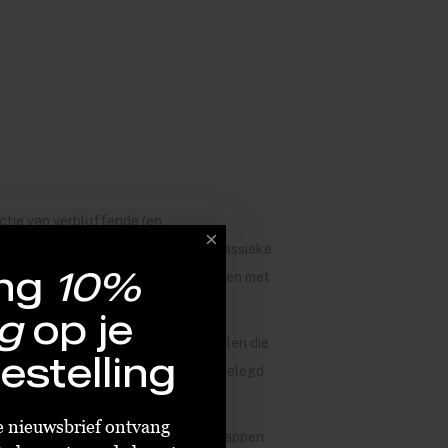
ctie van verbluffende (en
ze neem ik!" We bieden nogal wat klassieke
ng
10%
ops. Deze zijn weer goed te combineren met
g
op je
fashion gevoel zien met shiny oorbellen die
estelling
je garderobe passen. Van oorbellen ingelegd
ze nieuwsbrief ontvang
te-night-avontuur, dagelijkse boodschappen