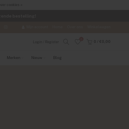
ver cookies »
lgende bestelling!
Mijn account
Home
Over ons
Winkelwagen
0
0
/
€0,00
Login / Register
Merken
Nieuw
Blog