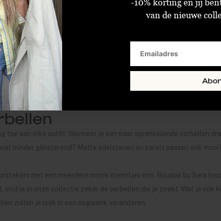
-10% korting en jij ben
ssen. Zo passen ze goed bij zowel een stoere
jeans
met toffe
top
, b
van de nieuwe collec
n
jk dat we sieradenmerken aanbieden die net een beetje anders zijn. O
. Wil je er trendy bijlopen? Dan zijn oorbellen van onder andere
Anna 
Abo
ings
onmisbaar in je juwelenkistje!
rbellen
g toe aan elke outfit. Wanneer je een paar sprankelende oorbellen dra
oor wat minder glinsterend? Matte edelstenen en parels passen ook mooi
stekers met een meerdere mooie steentjes erin. Boudoir by Sara loopt
 vind je in onze collectie zeker de oorbellen die je zoekt. Wat je ook 
bellen zullen je look in een oogwenk veranderen.