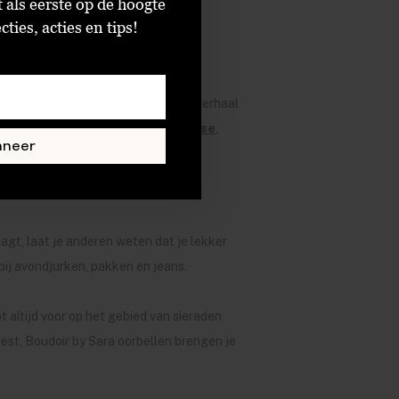
t als eerste op de hoogte
eeldige
jurk
of een chique
blouse
.
ties, acties en tips!
f het nu gaat om hun achterliggend verhaal
+ Nina
,
Betty Bogaers
,
Bobby Rose
,
nneer
agt, laat je anderen weten dat je lekker
 bij avondjurken, pakken en jeans.
 altijd voor op het gebied van sieraden
kiest, Boudoir by Sara oorbellen brengen je