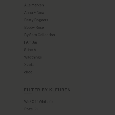
Alle merken
Anna + Nina
Betty Bogaers
Bobby Rose
By Sara Collection
I Am Jai
Stine A
Wildthings
Xzota
circo
FILTER BY KLEUREN
Wit/ Off White
(1)
Roze
(2)