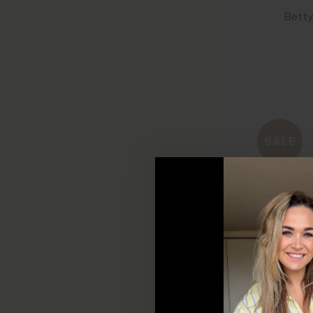
SALE
LAATST
E