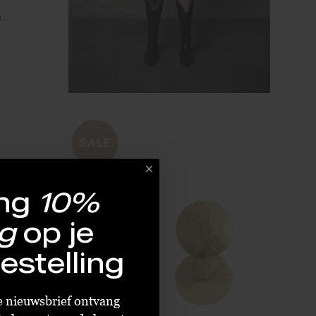
Betty Bogaers Retro Dangling Blocks Ring Earring Gold Plated
SALE
ng
10%
LAATST
E
g
op je
estelling
ze nieuwsbrief ontvang