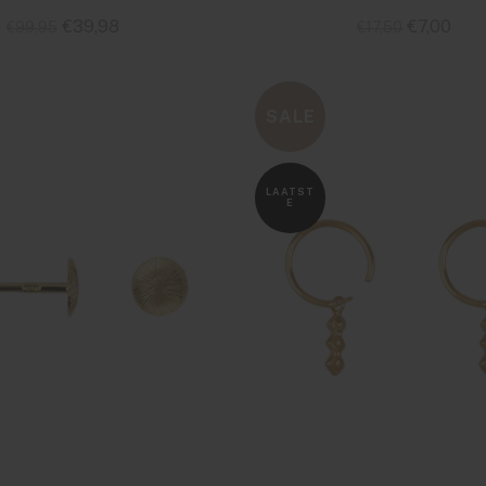
€39,98
€7,00
€99,95
€17,50
Standaard
Standaard
SALE
LAATST
E