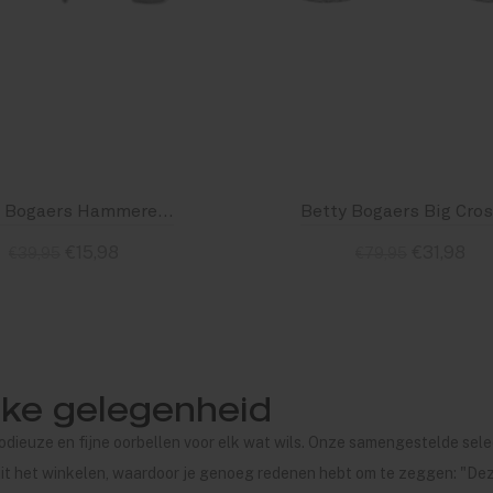
Betty Bogaers Hammered Small Rectangle Stud Earring Small Silver
€15,98
€31,98
€39,95
€79,95
Standaard
Standaard
lke gelegenheid
odieuze en fijne oorbellen voor elk wat wils. Onze samengestelde sele
 uit het winkelen, waardoor je genoeg redenen hebt om te zeggen: "De