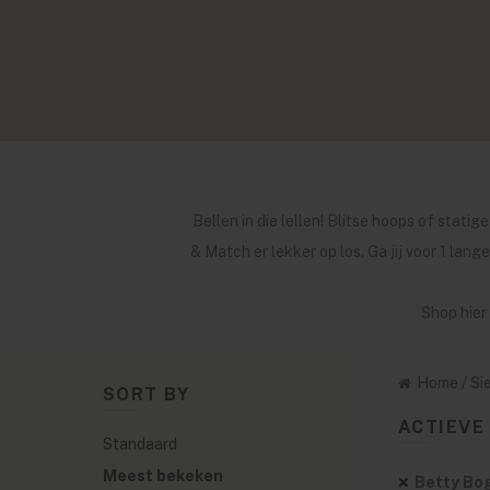
Bellen in die lellen! Blitse hoops of statig
& Match er lekker op los. Ga jij voor 1 lan
Shop hier
Home
/
Si
SORT BY
ACTIEVE 
Standaard
Meest bekeken
Betty Bo