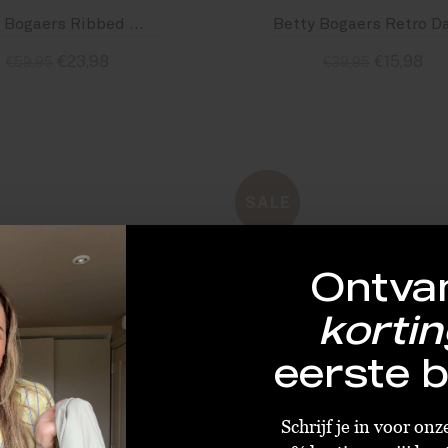
Betty Bogaers Ribbed Medium Moon Stud Earring Gold Plated
€23,98
€15,98
€59,95
€39,95
Standaard
Standaard
SALE
Ontva
LAATST
E
kortin
eerste b
Schrijf je in voor on