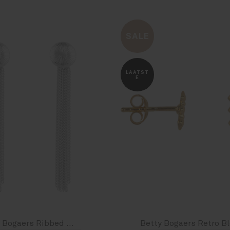
SALE
LAATST
E
Betty Bogaers Ribbed Medium Moon Chain stud Earring Silver