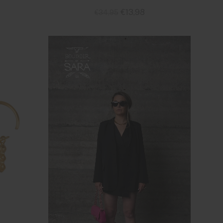
€13,98
€34,95
Standaard