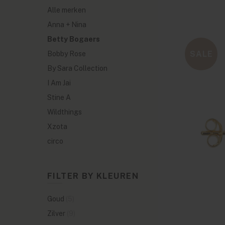
Alle merken
Anna + Nina
Betty Bogaers
SALE
Bobby Rose
By Sara Collection
I Am Jai
Stine A
Wildthings
Xzota
circo
FILTER BY KLEUREN
Goud
(5)
Zilver
(9)