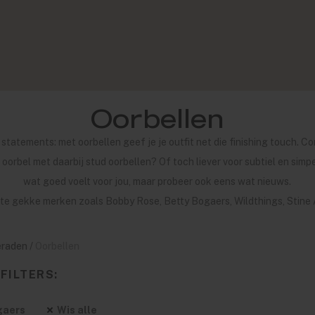
Oorbellen
e statements: met oorbellen geef je je outfit net die finishing touch. Co
ge oorbel met daarbij stud oorbellen? Of toch liever voor subtiel en si
wat goed voelt voor jou, maar probeer ook eens wat nieuws.
 te gekke merken zoals Bobby Rose, Betty Bogaers, Wildthings, Stine 
eraden
/
Oorbellen
FILTERS:
gaers
Wis alle