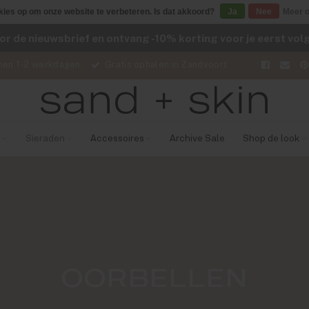
kies op om onze website te verbeteren. Is dat akkoord?
Ja
Nee
Meer o
voor de nieuwsbrief en ontvang -10% korting voor je eerst vo
nen 1-2 werkdagen
Gratis ophalen in Zandvoort
Sieraden
Accessoires
Archive Sale
Shop de look
OORBELLEN