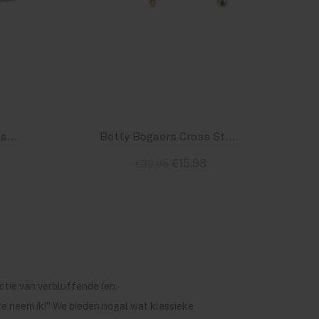
Betty Bogaers Big Crossed Hoop Earring Silver
Betty Bogaers Cross Stud Zirkonia Earring Gold Plated
€15,98
€39,95
Standaard
ctie van verbluffende (en
ze neem ik!" We bieden nogal wat klassieke