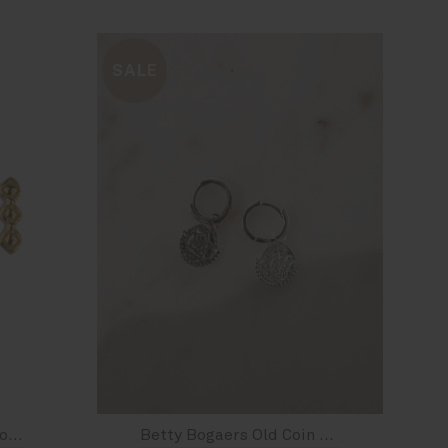
SALE
Betty Bogaers Retro Blocks Stud Earring Gold Plated
Betty Bogaers Old Coin Small Hoop Earring Silver