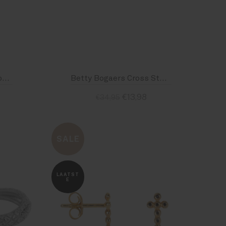
Betty Bogaers Small Dotted Hoop Earring Silver
Betty Bogaers Cross Stud Zirkonia Earring Silver
€13,98
€34,95
Standaard
SALE
LAATST
E