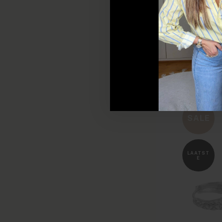
SALE
LAATST
E