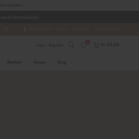
ver cookies »
lgende bestelling!
Mijn account
Home
Over ons
Winkelwagen
0
0
/
€0,00
Login / Register
Merken
Nieuw
Blog