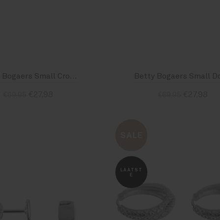
Betty Bogaers Small Crossed Hoop Earring Silver
€27,98
€27,98
€69,95
€69,95
Standaard
Standaard
SALE
LAATST
E