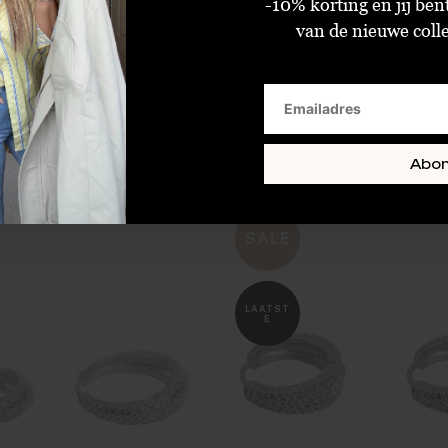
-10% korting en jij ben
van de nieuwe collec
Betty Bogaers Antique Four Sides Dotted Pearl Stud Earring Silver
€11,98
€47,98
€29,95
€119,95
Abo
Standaard
Standaard
SALE
LAATST
E