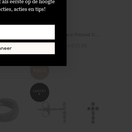
t als eerste op de hoogte
ties, acties en tips!
Betty Bogaers Ribbed Double Full Moon Earring silver
Betty Bogaers Ribbed Double Full Moon Earring Gold Plated
€55,98
€139,95
nneer
Standaard
SALE
LAATST
E