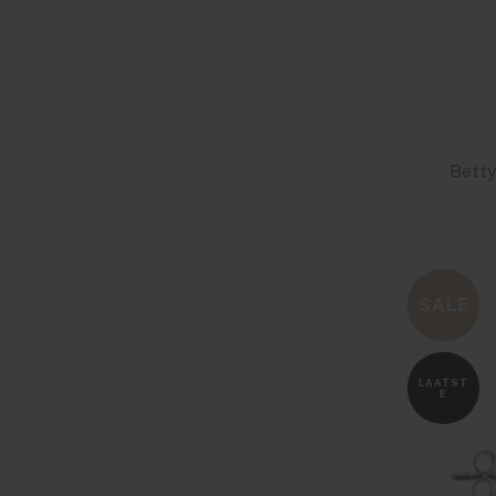
SALE
LAATST
E